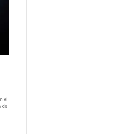
n el
a de