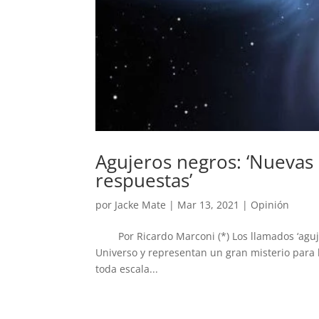
Agujeros negros: ‘Nuevas 
respuestas’
por
Jacke Mate
|
Mar 13, 2021
|
Opinión
Por Ricardo Marconi (*) Los llamados ‘agujer
Universo y representan un gran misterio para l
toda escala...