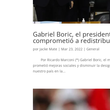
Gabriel Boric, el presiden
comprometió a redistribui
por
Jacke Mate
|
Mar 23, 2022
|
General
Por Ricardo Marconi (*) Gabriel Boric, el má
prometió mejoras sociales y disminuir la desig
nuestro país en la...