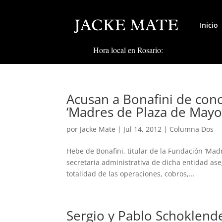
Inicio
Hora local en Rosario:
Acusan a Bonafini de con
‘Madres de Plaza de Mayo
por
Jacke Mate
|
Jul 14, 2012
|
Columna Dos
Hebe de Bonafini, titular de la Fundación ‘Mad
secretaria administrativa de dicha entidad as
totalidad de las operaciones, cobros,...
Sergio y Pablo Schoklend