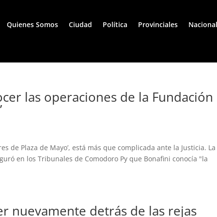
Quienes Somos
Ciudad
Política
Provinciales
Naciona
ocer las operaciones de la Fundación
’
res de Plaza de Mayo’, está más que complicada ante la Justicia. La
eguró en los Tribunales de Comodoro Py que Bonafini conocía "la
er nuevamente detrás de las rejas