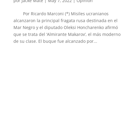
por
Jacke Mate
|
May 7, 2022
|
Opinión
Por Ricardo Marconi (*) Misiles ucranianos
alcanzaron la principal fragata rusa destinada en el
Mar Negro y el diputado Oleksi Honcharenko afirmó
que se trata del ‘Almirante Makarov’, el más moderno
de su clase. El buque fue alcanzado por...