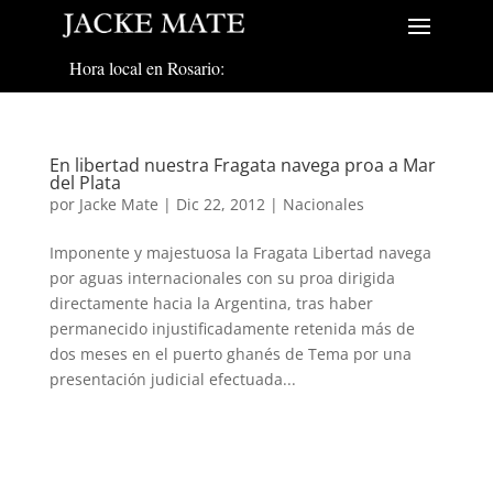
Hora local en Rosario:
En libertad nuestra Fragata navega proa a Mar
del Plata
por
Jacke Mate
|
Dic 22, 2012
|
Nacionales
Imponente y majestuosa la Fragata Libertad navega
por aguas internacionales con su proa dirigida
directamente hacia la Argentina, tras haber
permanecido injustificadamente retenida más de
dos meses en el puerto ghanés de Tema por una
presentación judicial efectuada...