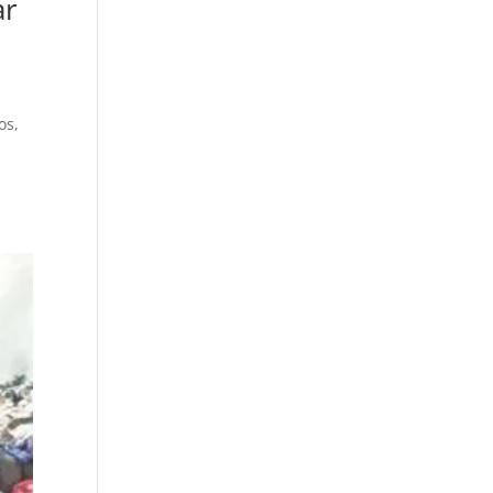
ar
os,