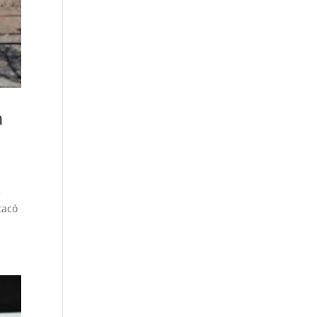
a
e
tacó