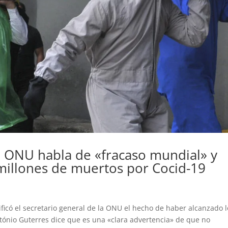
la ONU habla de «fracaso mundial» y
 millones de muertos por Cocid-19
ificó el secretario general de la ONU el hecho de haber alcanzado l
tónio Guterres dice que es una «clara advertencia» de que no