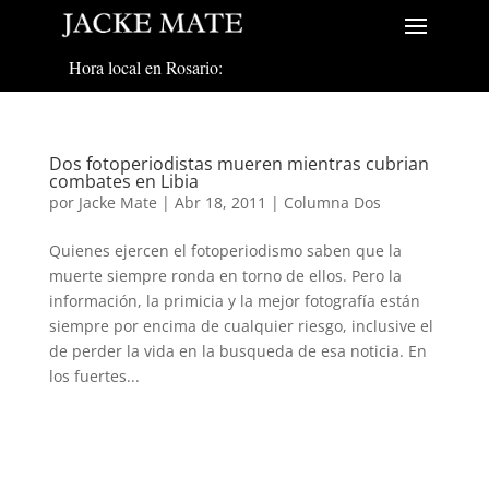
Hora local en Rosario:
Dos fotoperiodistas mueren mientras cubrian
combates en Libia
por
Jacke Mate
|
Abr 18, 2011
|
Columna Dos
Quienes ejercen el fotoperiodismo saben que la
muerte siempre ronda en torno de ellos. Pero la
información, la primicia y la mejor fotografía están
siempre por encima de cualquier riesgo, inclusive el
de perder la vida en la busqueda de esa noticia. En
los fuertes...