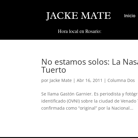
Inicio
Hora local en Rosario:
No estamos solos: La Nas
Tuerto
por
Jacke Mate
|
Abr 16, 2011
|
Columna Dos
Se llama Gastón Garnier. Es periodista y fotóg
identificado (OVNI) sobre la ciudad de Venado 
confirmada como “original” por la Nacional...