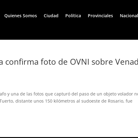
Quienes Somos
Ciudad
Política
Provinciales
Naciona
a confirma foto de OVNI sobre Vena
rafo y una de las fotos que capturó del paso de un objeto volador n
Tuerto, distante unos 150 kilómetros al sudoeste de Rosario, fue