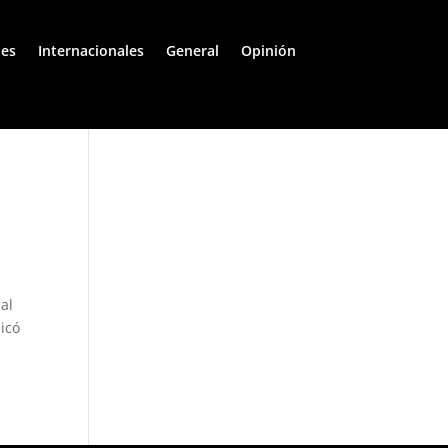
les
Internacionales
General
Opinión
al
licó