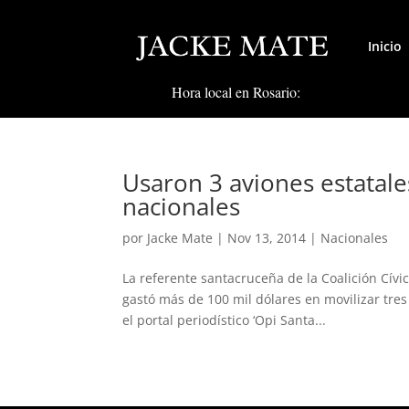
Inicio
Hora local en Rosario:
Usaron 3 aviones estatale
nacionales
por
Jacke Mate
|
Nov 13, 2014
|
Nacionales
La referente santacruceña de la Coalición Cívi
gastó más de 100 mil dólares en movilizar tres
el portal periodístico ‘Opi Santa...