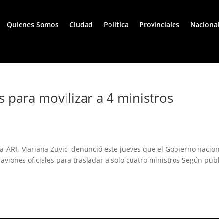
Quienes Somos
Ciudad
Política
Provinciales
Naciona
s para movilizar a 4 ministros
ca-ARI, Mariana Zuvic, denunció este jueves que el Gobierno nacion
 aviones oficiales para trasladar a solo cuatro ministros Según pub