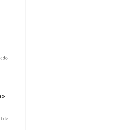
tado
o»
ad de