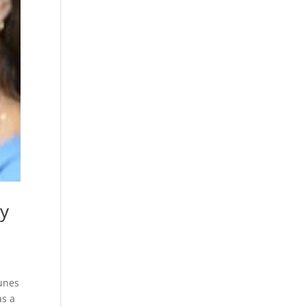
 y
lunes
as a