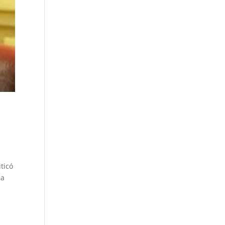
ticó
ia