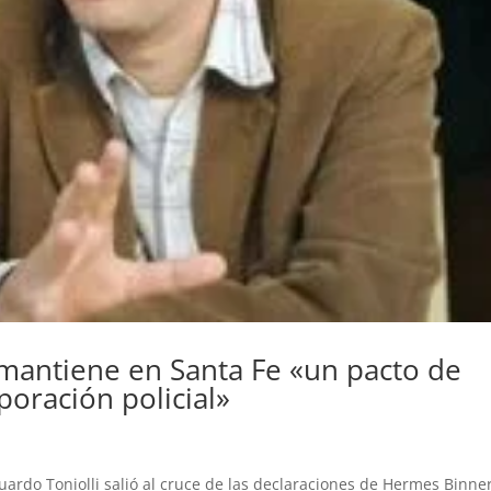
e mantiene en Santa Fe «un pacto de
poración policial»
uardo Toniolli salió al cruce de las declaraciones de Hermes Binne