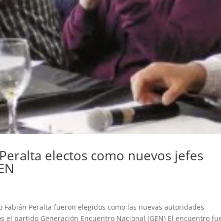
 Peralta electos como nuevos jefes
GEN
no Fabián Peralta fueron elegidos como las nuevas autoridades
s el partido Generación Encuentro Nacional (GEN) El encuentro fu