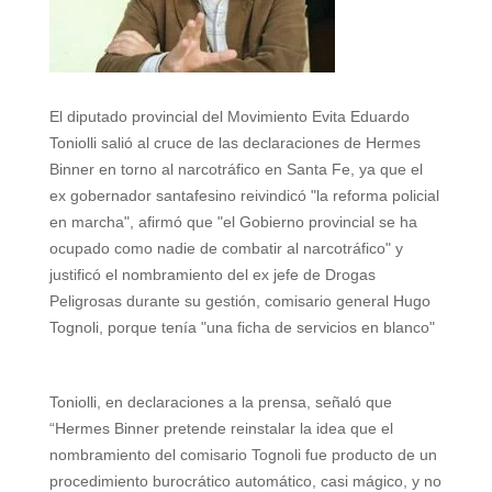
s
g
t
e
b
l
e
A
r
e
r
o
p
a
r
e
o
El diputado provincial del Movimiento Evita
Eduardo
p
m
s
k
Toniolli
salió al cruce de las declaraciones de Hermes
t
Binner en torno al narcotráfico en Santa Fe, ya que el
ex gobernador santafesino reivindicó "la reforma policial
en marcha", afirmó que "el Gobierno provincial se ha
ocupado como nadie de combatir al narcotráfico" y
justificó el nombramiento del ex jefe de Drogas
Peligrosas durante su gestión, comisario general Hugo
Tognoli, porque tenía "una ficha de servicios en blanco"
Toniolli, en declaraciones a la prensa, señaló que
“Hermes Binner pretende reinstalar la idea que el
nombramiento del comisario Tognoli fue producto de un
procedimiento burocrático automático, casi mágico, y no