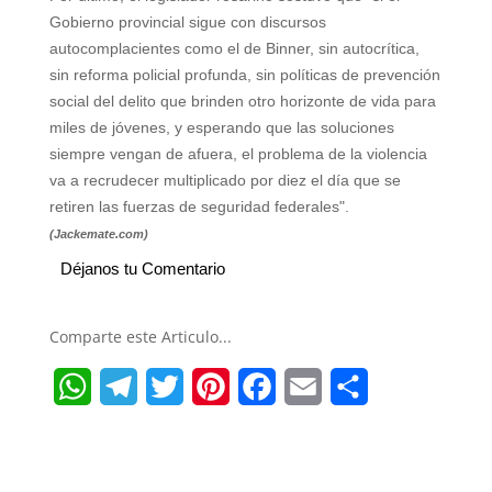
Gobierno provincial sigue con discursos
autocomplacientes como el de Binner, sin autocrítica,
sin reforma policial profunda, sin políticas de prevención
social del delito que brinden otro horizonte de vida para
miles de jóvenes, y esperando que las soluciones
siempre vengan de afuera, el problema de la violencia
va a recrudecer multiplicado por diez el día que se
retiren las fuerzas de seguridad federales".
(Jackemate.com)
Déjanos tu Comentario
Comparte este Articulo...
W
T
T
P
F
E
S
h
e
w
i
a
m
h