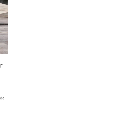
r
 de