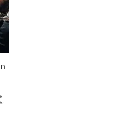
en
de
aba