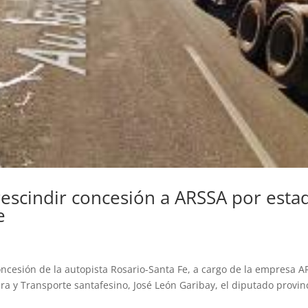
escindir concesión a ARSSA por esta
e
concesión de la autopista Rosario-Santa Fe, a cargo de la empresa 
ura y Transporte santafesino, José León Garibay, el diputado provin