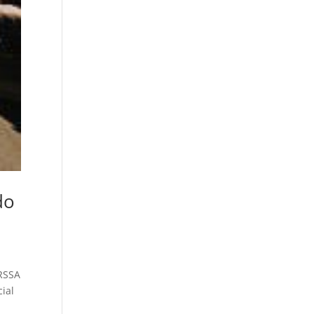
do
ARSSA
cial