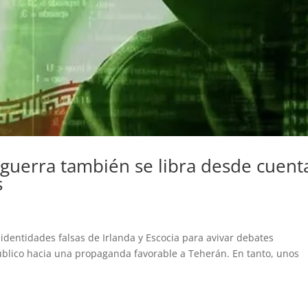
 guerra también se libra desde cuent
s
 identidades falsas de Irlanda y Escocia para avivar debates
público hacia una propaganda favorable a Teherán. En tanto, unos
.