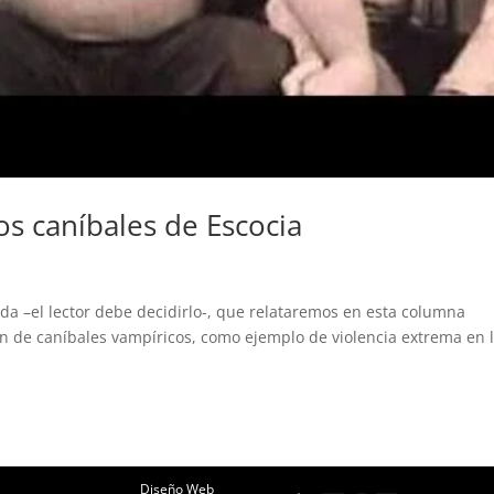
os caníbales de Escocia
a –el lector debe decidirlo-, que relataremos en esta columna
n de caníbales vampíricos, como ejemplo de violencia extrema en 
Diseño Web