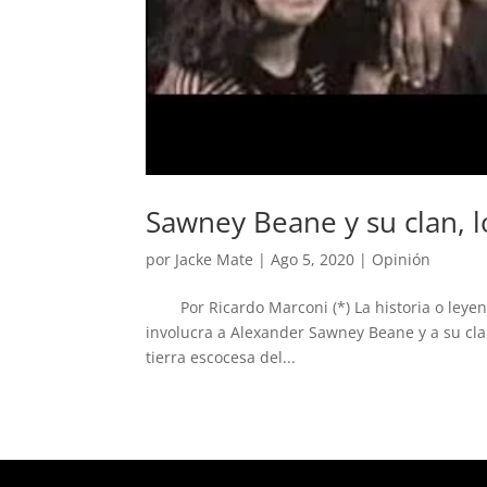
Sawney Beane y su clan, l
por
Jacke Mate
|
Ago 5, 2020
|
Opinión
Por Ricardo Marconi (*) La historia o leyend
involucra a Alexander Sawney Beane y a su cla
tierra escocesa del...