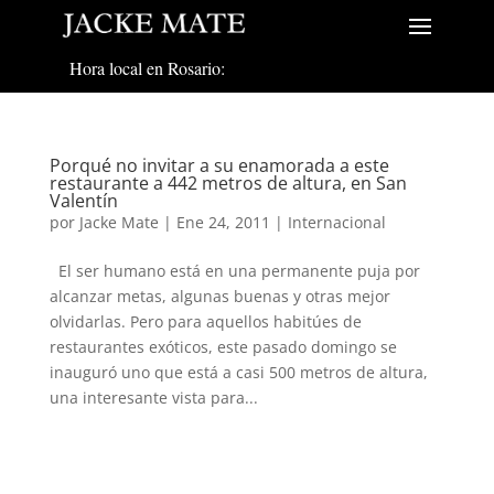
Hora local en Rosario:
Porqué no invitar a su enamorada a este
restaurante a 442 metros de altura, en San
Valentín
por
Jacke Mate
|
Ene 24, 2011
|
Internacional
El ser humano está en una permanente puja por
alcanzar metas, algunas buenas y otras mejor
olvidarlas. Pero para aquellos habitúes de
restaurantes exóticos, este pasado domingo se
inauguró uno que está a casi 500 metros de altura,
una interesante vista para...