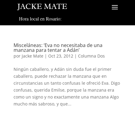
Hora local en Rosario:
Misceláneas: ‘Eva no necesitaba de una
manzana para tentar a Adán’
por
Jacke Mate
|
Oct 23, 2012
|
Columna Dos
Ningún caballero, y Adán sin duda fue el primer
caballero, puede rechazar la manzana que en
circunstancias un tanto confusas le ofreció Eva. Digo
confusas, querida Emilse, porque la manzana era
como un signo y no exactamente una manzana Algo
mucho más sabroso, y que...