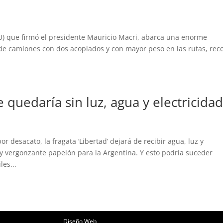
) que firmó el presidente Mauricio Macri, abarca una enorme
 de camiones con dos acoplados y con mayor peso en las rutas, rec
e quedaría sin luz, agua y electricida
 desacato, la fragata ‘Libertad’ dejará de recibir agua, luz y
y vergonzante papelón para la Argentina. Y esto podría suceder
es...
Diseño Web