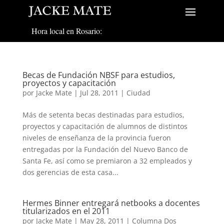
Hora local en Rosario:
Becas de Fundación NBSF para estudios,
proyectos y capacitación
por
Jacke Mate
|
Jul 28, 2011
|
Ciudad
Más de setenta becas destinadas para estudios,
proyectos y capacitación de alumnos de distintos
niveles de enseñanza de la provincia fueron
entregadas por la Fundación del Nuevo Banco de
Santa Fe, así como se premiaron a 32 empleados y
dos gerencias de esta casa...
Hermes Binner entregará netbooks a docentes
titularizados en el 2011
por
Jacke Mate
|
May 28, 2011
|
Columna Dos