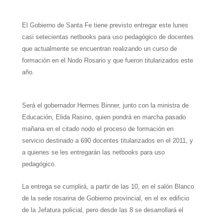
a
l
i
n
c
a
a
t
e
t
t
e
i
r
El Gobierno de Santa Fe tiene previsto entregar este lunes
casi setecientas netbooks para uso pedagógico de docentes
s
g
t
e
b
l
e
que actualmente se encuentran realizando un curso de
A
r
e
r
o
formación en el Nodo Rosario y que fueron titularizados este
año.
p
a
r
e
o
p
m
s
k
Será el gobernador Hermes Binner, junto con la ministra de
t
Educación, Elida Rasino, quien pondrá en marcha pasado
mañana en el citado nodo el proceso de formación en
servicio destinado a 690 docentes titularizados en el 2011, y
a quienes se les entregarán las netbooks para uso
pedagógico.
La entrega se cumplirá, a partir de las 10, en el salón Blanco
de la sede rosarina de Gobierno provincial, en el ex edificio
de la Jefatura policial, pero desde las 8 se desarrollará el