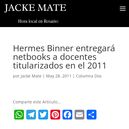
Hora local en Rosario:
Hermes Binner entregará
netbooks a docentes
titularizados en el 2011
por
Jacke Mate
|
May 28, 2011
|
Columna Dos
Comparte este Articulo...
W
T
T
P
F
E
S
h
e
w
i
a
m
h