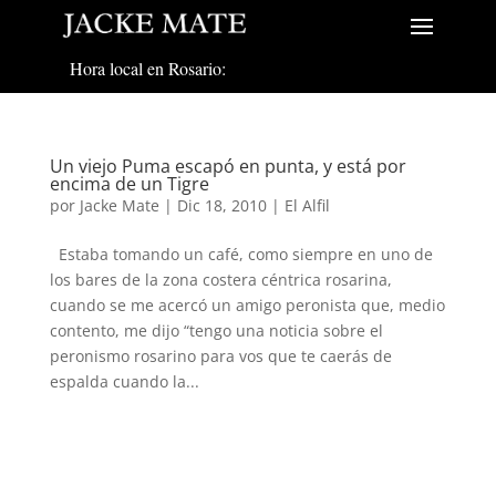
Hora local en Rosario:
Un viejo Puma escapó en punta, y está por
encima de un Tigre
por
Jacke Mate
|
Dic 18, 2010
|
El Alfil
Estaba tomando un café, como siempre en uno de
los bares de la zona costera céntrica rosarina,
cuando se me acercó un amigo peronista que, medio
contento, me dijo “tengo una noticia sobre el
peronismo rosarino para vos que te caerás de
espalda cuando la...