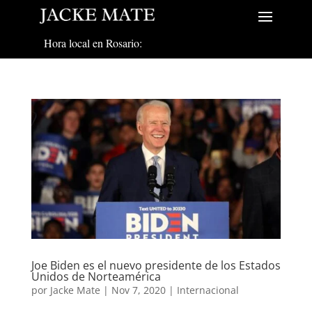
Hora local en Rosario:
Joe Biden es el nuevo presidente de los Estados
Unidos de Norteamérica
por
Jacke Mate
|
Nov 7, 2020
|
Internacional