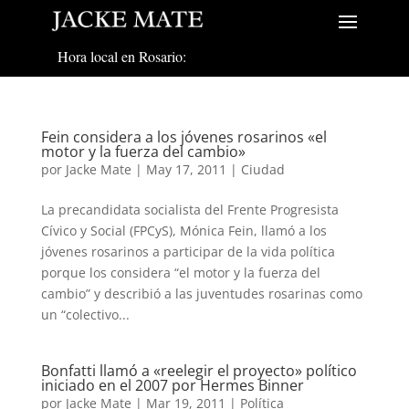
Hora local en Rosario:
Fein considera a los jóvenes rosarinos «el
motor y la fuerza del cambio»
por
Jacke Mate
|
May 17, 2011
|
Ciudad
La precandidata socialista del Frente Progresista
Cívico y Social (FPCyS), Mónica Fein, llamó a los
jóvenes rosarinos a participar de la vida política
porque los considera “el motor y la fuerza del
cambio” y describió a las juventudes rosarinas como
un “colectivo...
Bonfatti llamó a «reelegir el proyecto» político
iniciado en el 2007 por Hermes Binner
por
Jacke Mate
|
Mar 19, 2011
|
Política