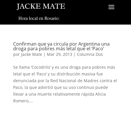
Hora local en Rosario:
Confirman que ya circula por Argentina una
droga para pobres más letal que el ‘Paco’
por
Jacke Mate
|
Mar 29, 2013
|
Columna Dos
Se llama ‘Cocodrilo’ y es una droga para pobres más
letal que el ‘Paco’ y su distribución masiva fue
denunciada por la Red Nacional de Madres contra el
Paco, la que advirtió que su uso continuo puede
llevar a una muerte relativamente rápida Alicia
Romero,...