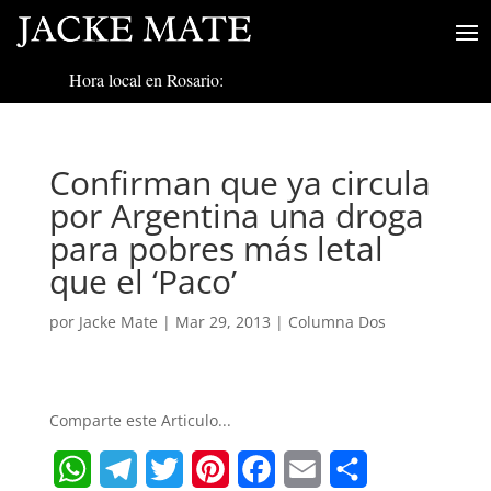
Hora local en Rosario:
Confirman que ya circula
por Argentina una droga
para pobres más letal
que el ‘Paco’
por
Jacke Mate
|
Mar 29, 2013
|
Columna Dos
Comparte este Articulo...
W
T
T
P
F
E
S