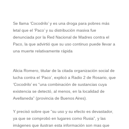
h
e
w
i
a
m
h
a
l
i
n
c
a
a
t
e
t
t
e
i
r
Se llama ‘Cocodrilo’ y es una droga para pobres más
letal que el ‘Paco’ y su distribución masiva fue
s
g
t
e
b
l
e
denunciada por la Red Nacional de Madres contra el
A
r
e
r
o
Paco, la que advirtió que su uso continuo puede llevar a
una muerte relativamente rápida
p
a
r
e
o
p
m
s
k
Alicia Romero, titular de la citada organización social de
t
lucha contra el ‘Paco’, explicó a Radio 2 de Rosario, que
‘Cocodrilo’ es “una combinación de sustancias cuya
existencia se detectó, al menos, en la localidad de
Avellaneda” (provincia de Buenos Aires).
Y precisó sobre que “su uso y su efecto es devastador,
ya que se comprobó en lugares como Rusia”, y las
imágenes que ilustran esta información son mas que