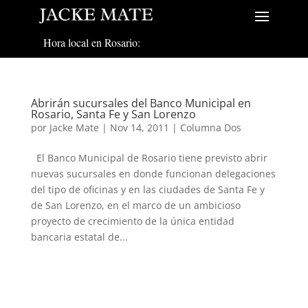
Hora local en Rosario:
Abrirán sucursales del Banco Municipal en
Rosario, Santa Fe y San Lorenzo
por
Jacke Mate
|
Nov 14, 2011
|
Columna Dos
El Banco Municipal de Rosario tiene previsto abrir
nuevas sucursales en donde funcionan delegaciones
del tipo de oficinas y en las ciudades de Santa Fe y
de San Lorenzo, en el marco de un ambicioso
proyecto de crecimiento de la única entidad
bancaria estatal de...