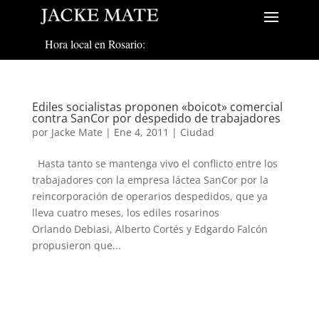
Hora local en Rosario:
Ediles socialistas proponen «boicot» comercial
contra SanCor por despedido de trabajadores
por
Jacke Mate
|
Ene 4, 2011
|
Ciudad
Hasta tanto se mantenga vivo el conflicto entre los
trabajadores con la empresa láctea SanCor por la
reincorporación de operarios despedidos, que ya
lleva cuatro meses, los ediles rosarinos
Orlando Debiasi, Alberto Cortés y Edgardo Falcón
propusieron que...