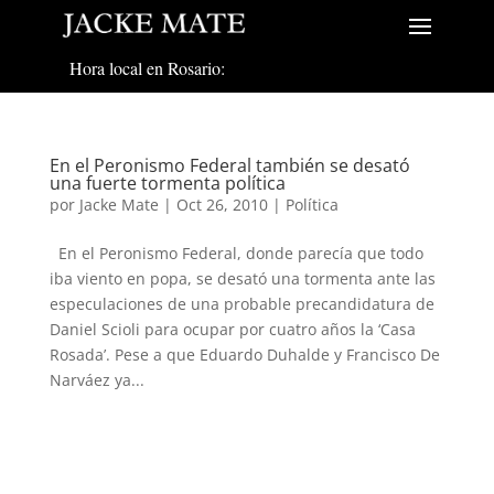
Hora local en Rosario:
En el Peronismo Federal también se desató
una fuerte tormenta política
por
Jacke Mate
|
Oct 26, 2010
|
Política
En el Peronismo Federal, donde parecía que todo
iba viento en popa, se desató una tormenta ante las
especulaciones de una probable precandidatura de
Daniel Scioli para ocupar por cuatro años la ‘Casa
Rosada’. Pese a que Eduardo Duhalde y Francisco De
Narváez ya...