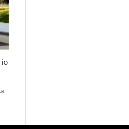
rio
que