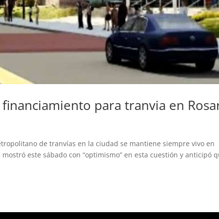
r financiamiento para tranvia en Rosa
etropolitano de tranvías en la ciudad se mantiene siempre vivo en
e mostró este sábado con “optimismo” en esta cuestión y anticipó 