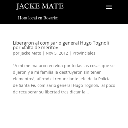
Hora local en Rosario:
Liberaron al comisario general Hugo Tognoli
por «falta de mérito»
por
Jacke Mate
|
Nov 5, 2012
|
Provinciales
"A mí me mataron en vida por todas las cosas que se
dijeron y a mi familia la destruyeron sin tener
elementos", afirmó el renunciante jefe de la Policía
de Santa Fe, comisario general Hugo Tognoli, al poco
de recuperar su libertad tras dictar la...