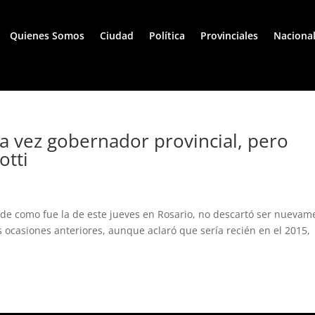
Quienes Somos
Ciudad
Política
Provinciales
Naciona
a vez gobernador provincial, pero
otti
rde como fue la de este jueves en Rosario, no descartó ser nuevam
 ocasiones anteriores, aunque aclaró que sería recién en el 2015,