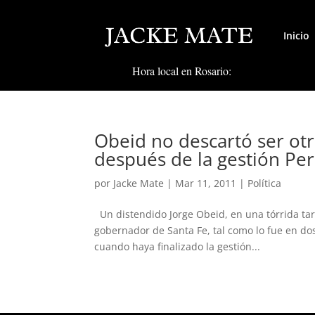
Inicio
Hora local en Rosario:
Obeid no descartó ser otr
después de la gestión Per
por
Jacke Mate
|
Mar 11, 2011
|
Política
Un distendido Jorge Obeid, en una tórrida ta
gobernador de Santa Fe, tal como lo fue en dos
cuando haya finalizado la gestión...