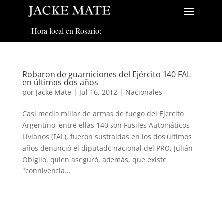
Hora local en Rosario:
Robaron de guarniciones del Ejército 140 FAL
en últimos dos años
por
Jacke Mate
|
Jul 16, 2012
|
Nacionales
Casi medio millar de armas de fuego del Ejército
Argentino, entre ellas 140 son Fusiles Automáticos
Livianos (FAL), fueron sustraídas en los dos últimos
años denunció el diputado nacional del PRO, Julián
Obiglio, quien aseguró, además, que existe
"connivencia...