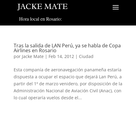
Hora local en Rosario:
Tras la salida de LAN Perú, ya se habla de Copa
Airlines en Rosario
por
Jacke Mate
|
Feb 14, 2012
|
Ciudad
Esta companía de aeronavegación panameña estaría
dispuesta a ocupar el espacio que dejará Lan Perú, a
partir del 1º de marzo venidero, por disposición de la
Administración Nacional de Aviación Civil (Anac), con
lo cual operaría vuelos desde el...