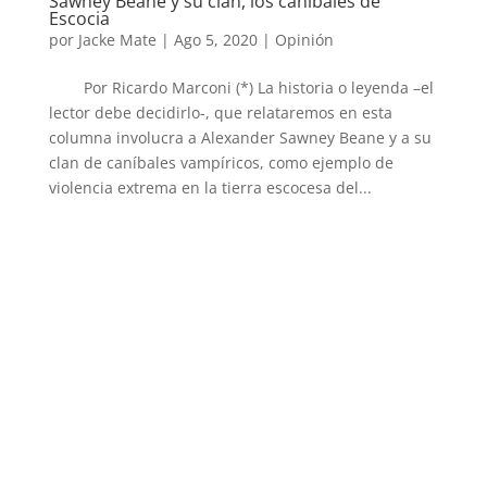
Sawney Beane y su clan, los caníbales de
Escocia
por
Jacke Mate
|
Ago 5, 2020
|
Opinión
Por Ricardo Marconi (*) La historia o leyenda –el
lector debe decidirlo-, que relataremos en esta
columna involucra a Alexander Sawney Beane y a su
clan de caníbales vampíricos, como ejemplo de
violencia extrema en la tierra escocesa del...