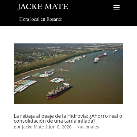
Hora local en Rosario:
La rebaja al peaje de la Hidrovía: ¿Ahorro real o
consolidación de una tarifa inflada?
por
Jacke Mate
|
Jun 6, 2026
|
Nacionales