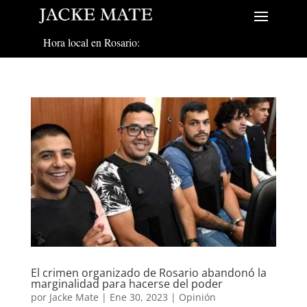
Hora local en Rosario:
El crimen organizado de Rosario abandonó la
marginalidad para hacerse del poder
por
Jacke Mate
|
Ene 30, 2023
|
Opinión