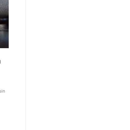
a
sin