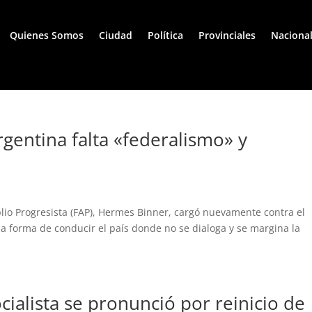
Quienes Somos
Ciudad
Política
Provinciales
Naciona
gentina falta «federalismo» y
plio Progresista (FAP), Hermes Binner, cargó nuevamente contra el
 forma de conducir el país donde no se dialoga y se margina la
cialista se pronunció por reinicio de