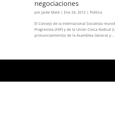
negociaciones
por
Jacke Mate
|
Ene 24, 2012
|
Política
El Consejo de la Internacional Socialista reuni
Progresista (FAP) y de la Unión Cívica Radical
pronunciamientos de la Asamblea General y...