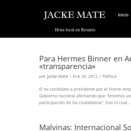
Inicio
Hora local en Rosario:
Para Hermes Binner en Ar
«transparencia»
por
Jacke Mate
|
Ene 24, 2012
|
Política
El ex candidato a presidente por el Frente Am
Gobierno nacional afirmando que “tenemos una
participación de los ciudadanos”, tras lo cual...
Malvinas: Internacional So