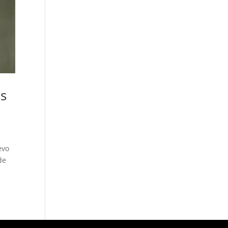
os
evo
de