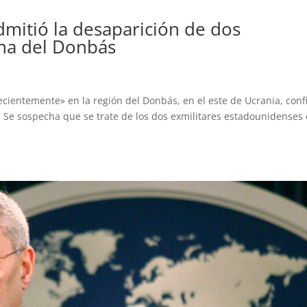
dmitió la desaparición de dos
na del Donbás
ientemente» en la región del Donbás, en el este de Ucrania, con
 Se sospecha que se trate de los dos exmilitares estadounidenses