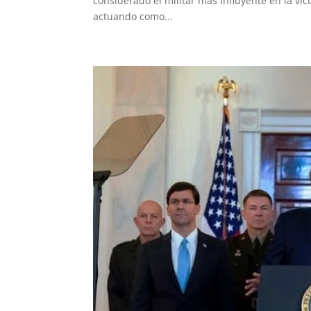
considerado el militar más influyente en la vic
actuando como...