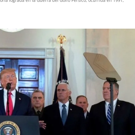
toria lograda en la Guerra del Golfo Pérsico, ocurrida en 1991,