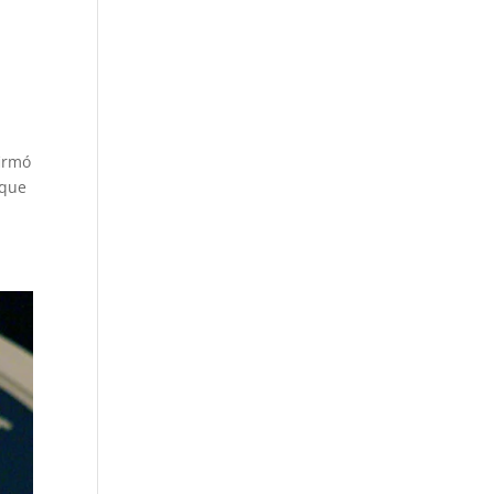
firmó
 que