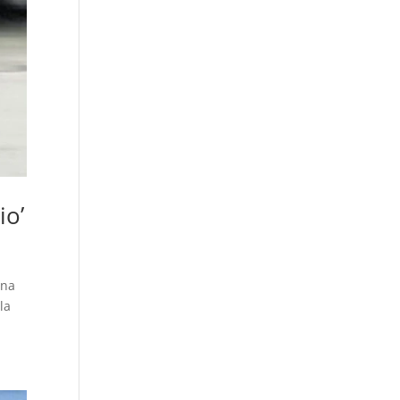
io’
una
la