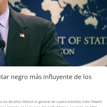
itar negro más influyente de los
os 84 años falleció el general de cuatro estrellas Colin Powell,