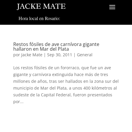
Hora local en Rosario:
Restos fósiles de ave carnívora gigante
hallaron en Mar del Plata
por
Jacke Mate
|
Sep 30, 2011
|
General
Los restos fósiles de un fororraco, que fue un ave
gigante y carnívora extinguida hace más de tres
millones de años, tras ser hallados en la zona sur del
municipio de Mar del Plata, a unos 400 kilómetros al
sudeste de la Capital Federal, fueron presentados
por...