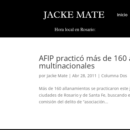
Inicio
Hora local en Rosario:
AFIP practicó más de 160 
multinacionales
por
Jacke Mate
|
Abr 28, 2011
|
Columna Dos
Más de 160 allanamientos se practicaron este ju
ciudades de Rosario y de Santa Fe, buscando e
comisión del delito de “asociación...