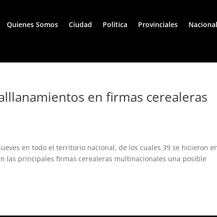
Quienes Somos
Ciudad
Política
Provinciales
Naciona
alllanamientos en firmas cerealeras
eves en todo el territorio nacional, de los cuales 39 se hicieron en
n las principales firmas cerealeras multinacionales una posible