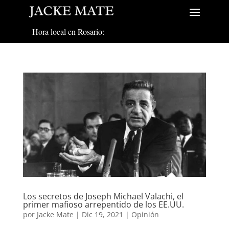
Hora local en Rosario:
Los secretos de Joseph Michael Valachi, el
primer mafioso arrepentido de los EE.UU.
por
Jacke Mate
|
Dic 19, 2021
|
Opinión