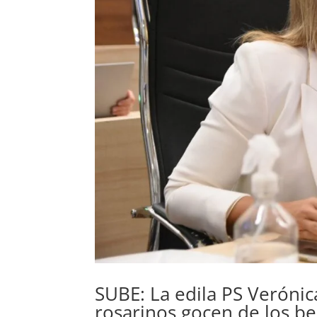
SUBE: La edila PS Verónic
rosarinos gocen de los ben