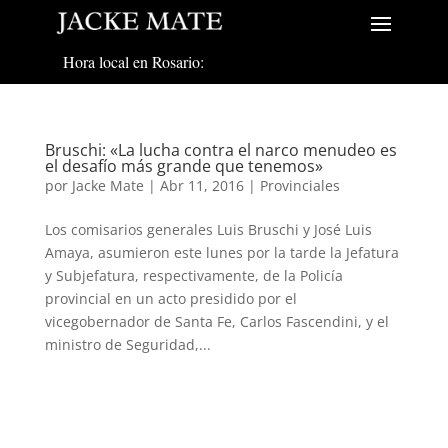
Hora local en Rosario:
Bruschi: «La lucha contra el narco menudeo es
el desafío más grande que tenemos»
por
Jacke Mate
|
Abr 11, 2016
|
Provinciales
Los comisarios generales Luis Bruschi y José Luis
Amaya, asumieron este lunes por la tarde la Jefatura
y Subjefatura, respectivamente, de la Policía
provincial en un acto presidido por el
vicegobernador de Santa Fe, Carlos Fascendini, y el
ministro de Seguridad,...