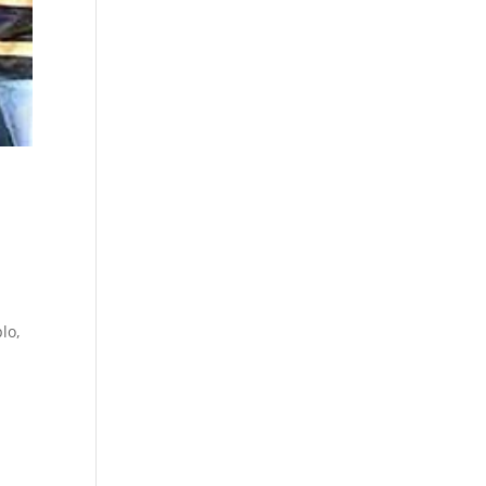
l
a
lo,