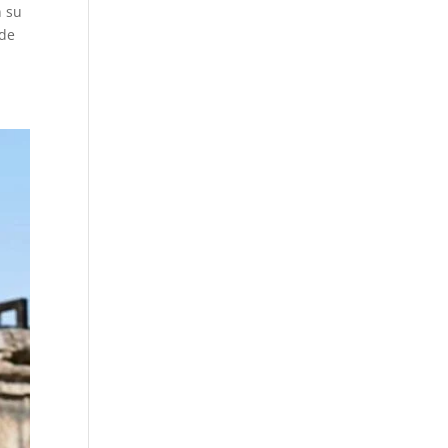
n su
 de