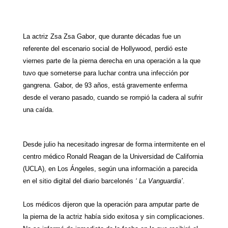
W
T
T
P
F
E
S
h
e
w
i
a
m
h
La actriz
Zsa Zsa Gabor
, que durante décadas fue un
a
l
i
n
c
a
a
referente del escenario social de
Hollywood
, perdió este
t
e
t
t
e
i
r
viernes parte de la
pierna derecha
en una
operación
a la que
tuvo que someterse para luchar contra una infección por
s
g
t
e
b
l
e
gangrena
. Gabor, de 93 años, está gravemente enferma
A
r
e
r
o
desde el verano pasado, cuando se rompió la cadera al sufrir
una caída.
p
a
r
e
o
p
m
s
k
Desde julio ha necesitado ingresar de forma intermitente en el
t
centro médico Ronald Reagan de
la Universidad
de California
(UCLA), en Los Ángeles, según una información a parecida
en el sitio digital del diario barcelonés
‘
La Vanguardia
’
.
Los médicos dijeron que la operación para amputar parte de
la pierna de la actriz había sido exitosa y sin complicaciones.