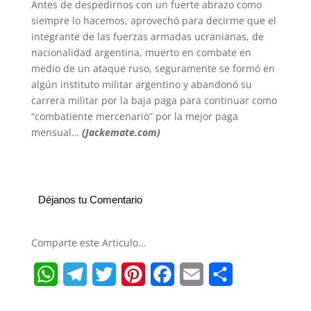
Antes de despedirnos con un fuerte abrazo como
siempre lo hacemos, aprovechó para decirme que el
integrante de las fuerzas armadas ucranianas, de
nacionalidad argentina, muerto en combate en
medio de un ataque ruso, seguramente se formó en
algún instituto militar argentino y abandonó su
carrera militar por la baja paga para continuar como
“combatiente mercenario” por la mejor paga
mensual…
(Jackemate.com)
Déjanos tu Comentario
Comparte este Articulo...
W
T
T
P
F
E
S