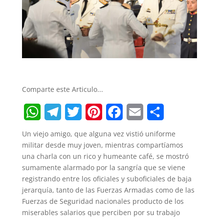
Comparte este Articulo...
W
T
T
P
F
E
S
Un viejo amigo, que alguna vez vistió uniforme
h
e
w
i
a
m
h
militar desde muy joven, mientras compartíamos
una charla con un rico y humeante café, se mostró
a
l
i
n
c
a
a
sumamente alarmado por la sangría que se viene
t
e
t
t
e
i
r
registrando entre los oficiales y suboficiales de baja
jerarquía, tanto de las Fuerzas Armadas como de las
s
g
t
e
b
l
e
Fuerzas de Seguridad nacionales producto de los
A
r
e
r
o
miserables salarios que perciben por su trabajo