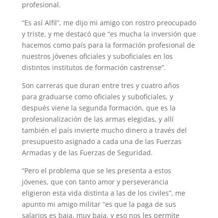
profesional.
p
a
r
e
o
“Es así Alfil”, me dijo mi amigo con rostro preocupado
p
m
s
k
y triste, y me destacó que “es mucha la inversión que
t
hacemos como país para la formación profesional de
nuestros jóvenes oficiales y suboficiales en los
distintos institutos de formación castrense”.
Son carreras que duran entre tres y cuatro años
para graduarse como oficiales y suboficiales, y
después viene la segunda formación, que es la
profesionalización de las armas elegidas, y allí
también el país invierte mucho dinero a través del
presupuesto asignado a cada una de las Fuerzas
Armadas y de las Fuerzas de Seguridad.
“Pero el problema que se les presenta a estos
jóvenes, que con tanto amor y perseverancia
eligieron esta vida distinta a las de los civiles”, me
apunto mi amigo militar “es que la paga de sus
salarios es baja, muy baja, y eso nos les permite